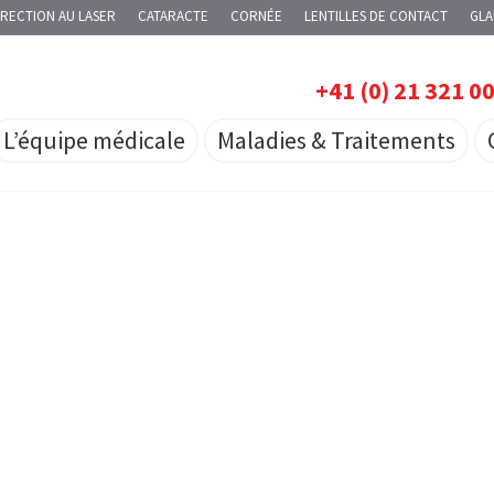
RECTION AU LASER
CATARACTE
CORNÉE
LENTILLES DE CONTACT
GL
+41 (0) 21 321 0
L’équipe médicale
Maladies & Traitements