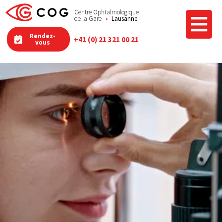
Centre Ophtalmologique
de la Gare
Lausanne
Rendez-
+41 (0) 21 321 00 21
vous