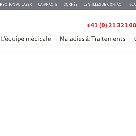
RECTION AU LASER
CATARACTE
CORNÉE
LENTILLES DE CONTACT
GL
+41 (0) 21 321 0
L’équipe médicale
Maladies & Traitements