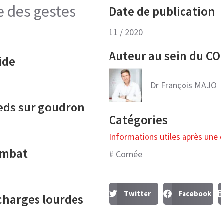
e des gestes
Date de publication
11 / 2020
Auteur au sein du C
ide
Dr François MAJO
eds sur goudron
Catégories
Informations utiles après une
ombat
#
Cornée
Twitter
Facebook
charges lourdes