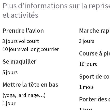
Plus d’informations sur la repris
et activités
Prendre l’avion
Marche rap
3 jours vol court
3 jours
10 jours vol long courrier
Course à pi
Se maquiller
10 jours
5 jours
Sport de c
Mettre la tête en bas
1 mois
(yoga, jardinage…)
Porter des 
1 jour
1 jour