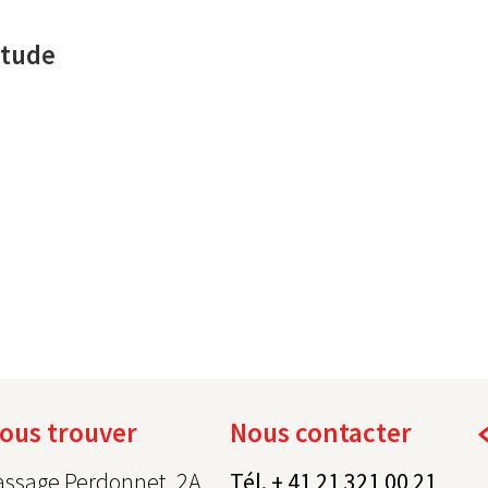
itude
ous trouver
Nous contacter
assage Perdonnet, 2A
Tél. + 41 21 321 00 21