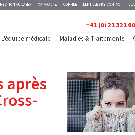
RECTION AU LASER
CATARACTE
CORNÉE
LENTILLES DE CONTACT
GL
+41 (0) 21 321 0
L’équipe médicale
Maladies & Traitements
s après
Cross-