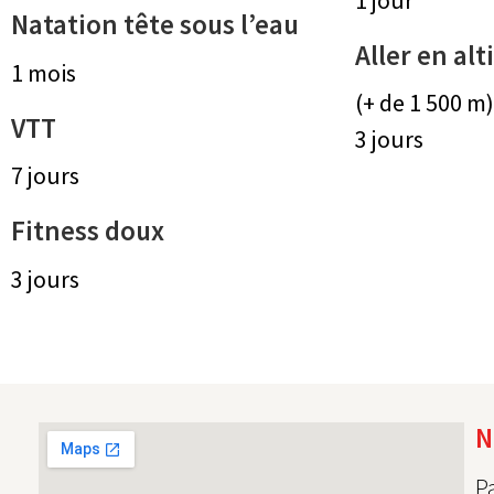
Natation tête sous l’eau
Aller en alt
1 mois
(+ de 1 500 m)
VTT
3 jours
7 jours
Fitness doux
3 jours
N
P