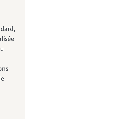
ndard,
lisée
ou
ons
de