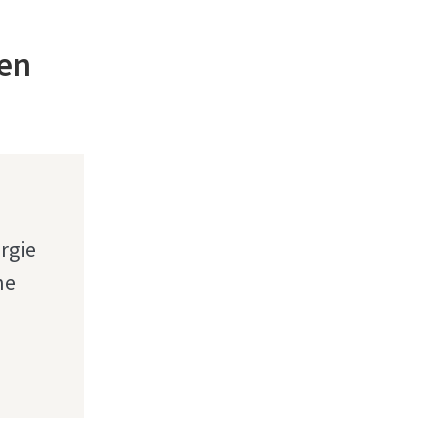
 en
urgie
ne