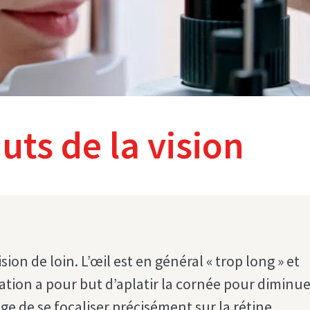
uts de la vision
on de loin. L’œil est en général « trop long » et
ération a pour but d’aplatir la cornée pour diminu
e de se focaliser précisément sur la rétine.