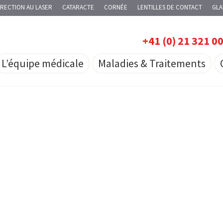
RECTION AU LASER
CATARACTE
CORNÉE
LENTILLES DE CONTACT
GL
+41 (0) 21 321 0
L’équipe médicale
Maladies & Traitements