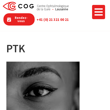
Centre Ophtalmologique
de la Gare
Lausanne
Rendez-
+41 (0) 21 321 00 21
vous
PTK