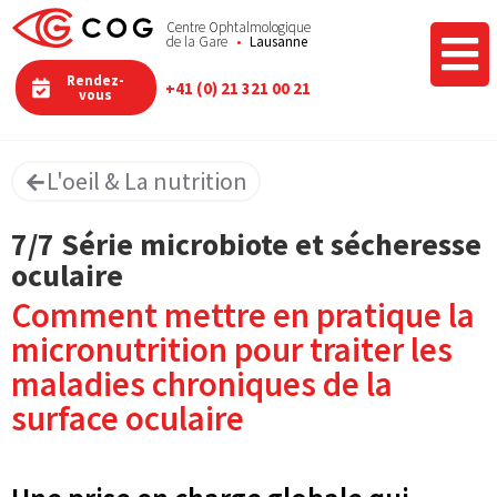
Centre Ophtalmologique
de la Gare
Lausanne
Rendez-
+41 (0) 21 321 00 21
vous
L'oeil & La nutrition​
7/7 Série microbiote et sécheresse
oculaire
Comment mettre en pratique la
micronutrition pour traiter les
maladies chroniques de la
surface oculaire